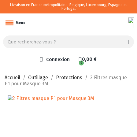
Livraison en France métropolitaine, Belgique, Luxembourg, Espagne et
Portugal
Camping-car/van aménagé
Menu
0,00 €
Connexion
Accueil
Outillage
Protections
2 Filtres masque
P1 pour Masque 3M