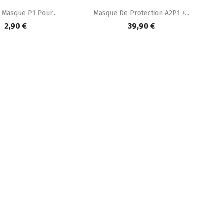

perçu rapide
Aperçu rapide
s Masque P1 Pour...
Masque De Protection A2P1 +...
2,90 €
39,90 €