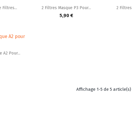


apide
Aperçu rapide
A
Filtres...
2 Filtres Masque P3 Pour...
2 Filtre
5,90 €
apide
 A2 Pour...
Affichage 1-5 de 5 article(s)