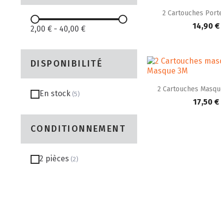

Aperçu r
2 Cartouches Porte 
14,90 €
2,00 €
-
40,00 €
DISPONIBILITÉ

Aperçu r
2 Cartouches Masque
En stock
17,50 €
CONDITIONNEMENT
2 pièces