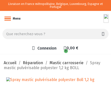
Livraison en France métropolitaine, Belgique, Luxembourg, Espagne et
Portugal
Camping-car/van aménagé
Menu
0,00 €
Connexion
Accueil
Réparation
Mastic carrosserie
Spray
mastic pulvérisable polyester 1,2 kg BOLL