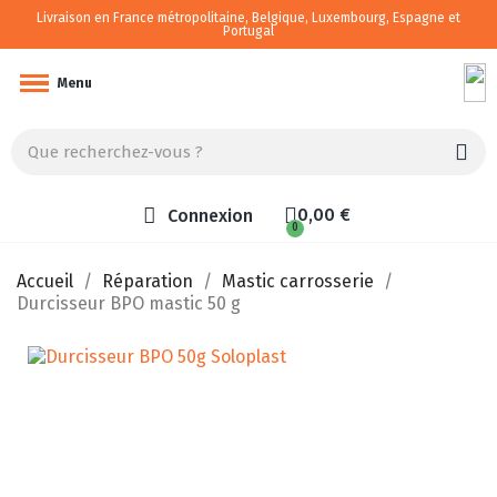
Livraison en France métropolitaine, Belgique, Luxembourg, Espagne et
Portugal
Camping-car/van aménagé
Menu
0,00 €
Connexion
Accueil
Réparation
Mastic carrosserie
Durcisseur BPO mastic 50 g