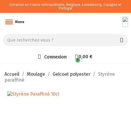
Livraison en France métropolitaine, Belgique, Luxembourg, Espagne et
Portugal
Camping-car/van aménagé
Menu
0,00 €
Connexion
Accueil
Moulage
Gelcoat polyester
Styrène
paraffiné