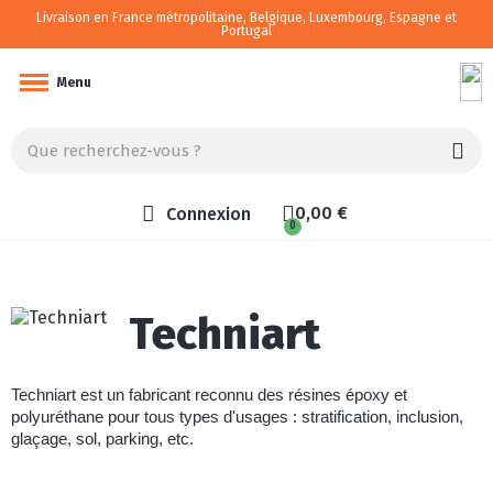
Livraison en France métropolitaine, Belgique, Luxembourg, Espagne et
Portugal
Camping-car/van aménagé
Menu
0,00 €
Connexion
Techniart
Techniart
est un
fabricant reconnu
des
résines époxy et
polyuréthane pour tous types d'usages : stratification, inclusion,
glaçage, sol, parking, etc.