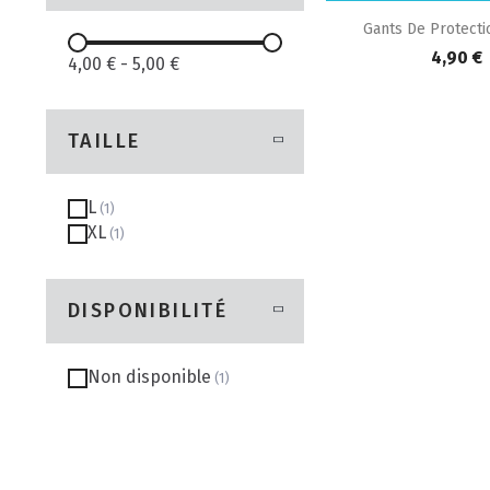

Aperçu r
Gants De Protectio
4,90 €
4,00 €
-
5,00 €
TAILLE
L
XL
DISPONIBILITÉ
Non disponible