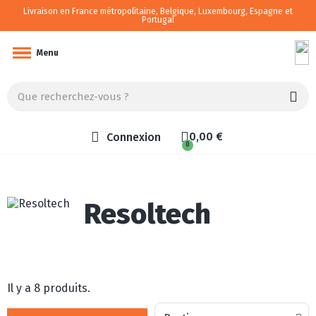
Livraison en France métropolitaine, Belgique, Luxembourg, Espagne et
Portugal
Camping-car/van aménagé
Menu
0,00 €
Connexion
Resoltech
Il y a 8 produits.