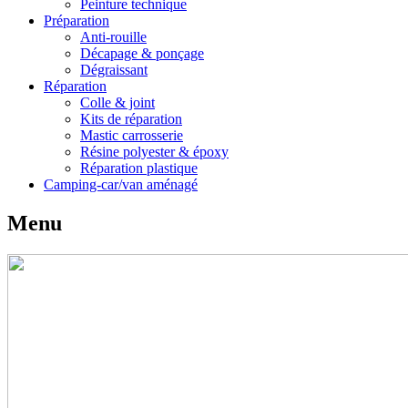
Peinture technique
Préparation
Anti-rouille
Décapage & ponçage
Dégraissant
Réparation
Colle & joint
Kits de réparation
Mastic carrosserie
Résine polyester & époxy
Réparation plastique
Camping-car/van aménagé
Menu