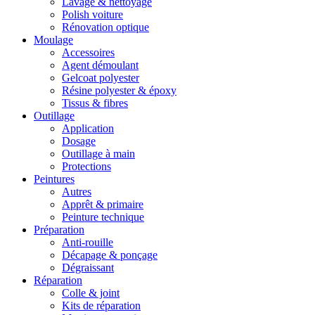
Lavage & nettoyage
Polish voiture
Rénovation optique
Moulage
Accessoires
Agent démoulant
Gelcoat polyester
Résine polyester & époxy
Tissus & fibres
Outillage
Application
Dosage
Outillage à main
Protections
Peintures
Autres
Apprêt & primaire
Peinture technique
Préparation
Anti-rouille
Décapage & ponçage
Dégraissant
Réparation
Colle & joint
Kits de réparation