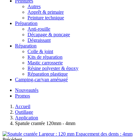
Peintures
Autres
Apprêt & primaire
Peinture technique
Préparation
Anti-rouille
Décapage & ponçage
Dégraissant
Réparation
Colle & joint
Kits de réparation
Mastic carrosserie
Résine polyester & époxy
Réparation plastique
Camping-car/van aménagé
Nouveautés
Promos
Accueil
Outillage
Application
Spatule crantée 120mm - 4mm
Précédent